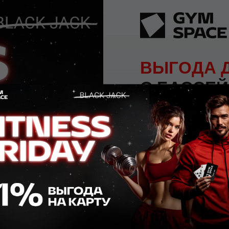
ВЫГОДА 
С БАССЕЙ
Откройте для себя ульт
оборудованное 3 бассей
залами групповых прогр
клубом!
Получите выгод
+7