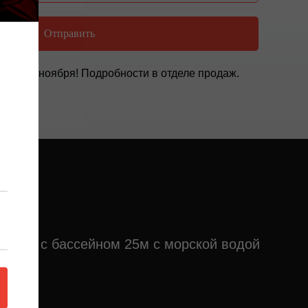
Отправить
 до 28 ноября! Подробности в отделе продаж.
E
-клуб с бассейном 25м с морской водой
5